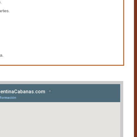
.
artes.
.
a.