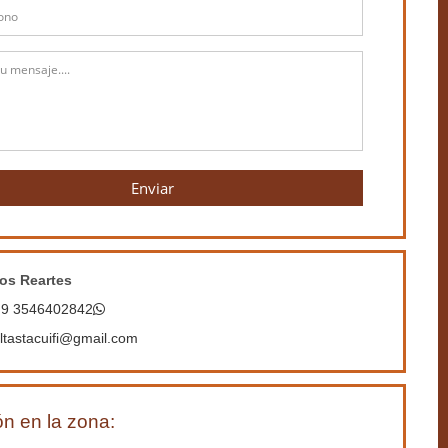
Enviar
os Reartes
 9 3546402842
ltastacuifi@gmail.com
n en la zona: