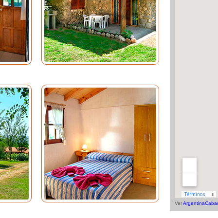
Ver
ArgentinaCaba