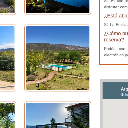
Sí. El comp
disfrutar com
¿Está abie
Sí. La Emilia
¿Cómo pued
reserva?
Podés comun
electrónico p