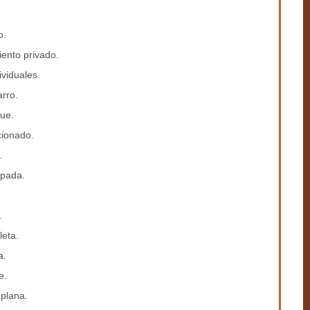
o.
iento privado.
dividuales.
arro.
que.
cionado.
.
ipada.
.
leta.
a.
e.
 plana.