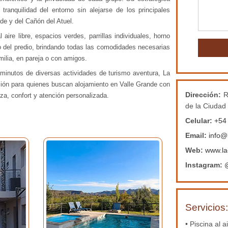
 tranquilidad del entorno sin alejarse de los principales
nde y del Cañón del Atuel.
aire libre, espacios verdes, parrillas individuales, horno
o del predio, brindando todas las comodidades necesarias
milia, en pareja o con amigos.
 minutos de diversas actividades de turismo aventura, La
ción para quienes buscan alojamiento en Valle Grande con
Dirección:
R
za, confort y atención personalizada.
de la Ciudad
Celular:
+54
Email:
info@
Web:
www.la
Instagram:
Servicios
• Piscina al ai