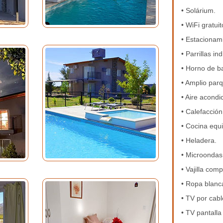
• Solárium.
• WiFi gratuit
• Estacionam
• Parrillas in
• Horno de b
• Amplio par
• Aire acondi
• Calefacción
• Cocina equ
• Heladera.
• Microondas
• Vajilla comp
• Ropa blanc
• TV por cabl
• TV pantalla