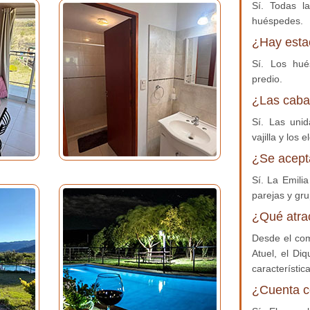
Sí. Todas l
huéspedes.
¿Hay esta
Sí. Los hué
predio.
¿Las caba
Sí. Las uni
vajilla y los
¿Se acept
Sí. La Emili
parejas y gru
¿Qué atrac
Desde el com
Atuel, el Di
característic
¿Cuenta co