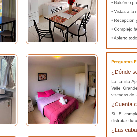
• Balcón o pa
• Vistas a la
• Recepción 
• Complejo fa
• Abierto tod
Preguntas F
¿Dónde se
La Emilia Ap
Valle Grand
visitadas de l
¿Cuenta c
Sí. El compl
disfrutar du
¿Las caba