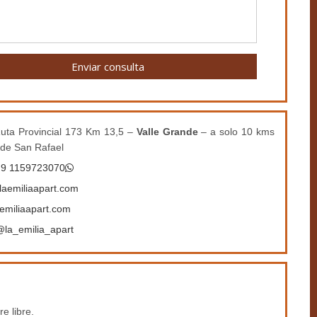
Enviar consulta
uta Provincial 173 Km 13,5 –
Valle Grande
– a solo 10 kms
 de San Rafael
 9 1159723070
laemiliaapart.com
emiliaapart.com
@la_emilia_apart
:
re libre.