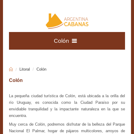
Colón
Rosario
Victoria
Colón
Saltos del Moconá
Patagonia Andina
Villa Elisa
Austral
Litoral
Colón
San Ignacio
Patagonia
Colón
Cabañas
Atlántica
San José
La pequeña ciudad turística de Colón, está ubicada a la orilla del
Departamentos
río Uruguay, es conocida como la Ciudad Paraíso por su
Santa Fe
envidiable tranquilidad y la impactante naturaleza en la que se
encuentra.
Apart Hoteles
Muy cerca de Colón, podremos disfrutar de la belleza del Parque
Nacional El Palmar, hogar de pájaros multicolores, arroyos de