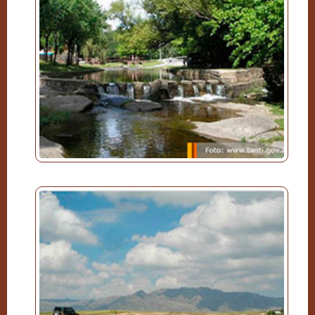
Villa Rumipal
Excursiones
Valle Hermoso
Yacanto
Villa Berna
Calamuchita
Fotografías