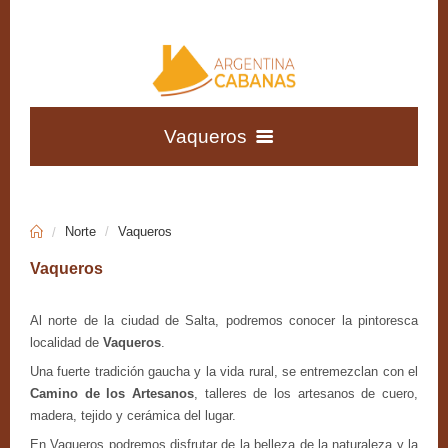
Vaqueros
Tilcara
Vaqueros
Patagonia Andina
Tucumán
Austral
Norte
Vaqueros
Patagonia
Vaqueros
Vaqueros
Cabañas
Atlántica
Al norte de la ciudad de Salta, podremos conocer la pintoresca
Departamentos
localidad de
Vaqueros
.
Una fuerte tradición gaucha y la vida rural, se entremezclan con el
Camino de los Artesanos
, talleres de los artesanos de cuero,
Apart Hoteles
madera, tejido y cerámica del lugar.
En Vaqueros podremos disfrutar de la belleza de la naturaleza y la