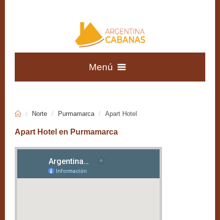
Menú
Tilcara
Purmamarca
Patagonia Andina
Tucumán
Austral
Norte
Purmamarca
Apart Hotel
Patagonia
Vaqueros
Apart Hotel en Purmamarca
Cabañas
Atlántica
Apart Hoteles
Departamentos