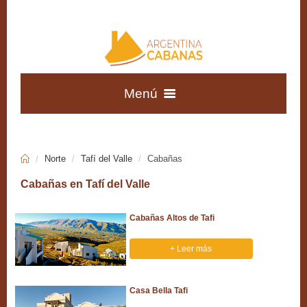
Menú
Tilcara
Tafí del Valle
Patagonia Andina
Tucumán
Austral
Norte
Tafí del Valle
Cabañas
Patagonia
Vaqueros
Cabañas en Tafí del Valle
Cabañas
Atlántica
Cabañas Altos de Tafi
Apart Hoteles
+ Leer más
Departamentos
Casa Bella Tafi